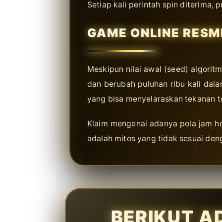
Setiap kali perintah spin diterima, 
GAME ONLINE RESM
Meskipun nilai awal (seed) algorit
dan berubah puluhan ribu kali dala
yang bisa menyelaraskan tekanan to
Klaim mengenai adanya pola jam ho
adalah mitos yang tidak sesuai den
BERIKUT A