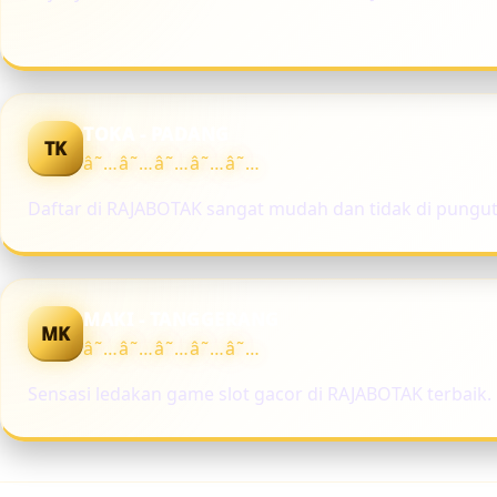
TOKA - PADANG
TK
â˜…â˜…â˜…â˜…â˜…
Daftar di RAJABOTAK sangat mudah dan tidak di pungut
MAKI - TANGGERANG
MK
â˜…â˜…â˜…â˜…â˜…
Sensasi ledakan game slot gacor di RAJABOTAK terbaik.