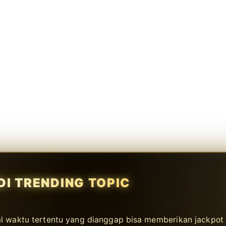
I TRENDING TOPIC
l waktu tertentu yang dianggap bisa memberikan jackpot