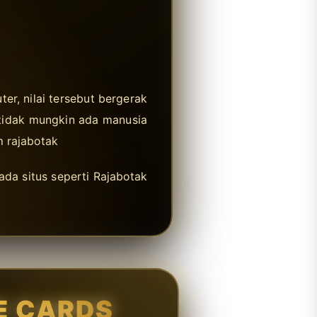
er, nilai tersebut bergerak
a tidak mungkin ada manusia
m rajabotak
da situs seperti Rajabotak
E CARDS