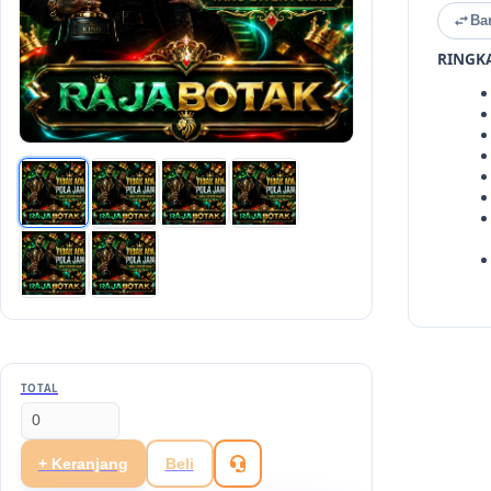
Ba
RINGKA
TOTAL
+ Keranjang
Beli