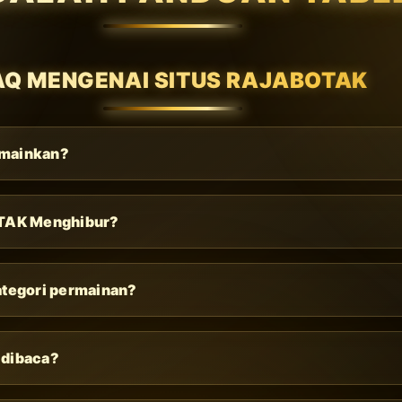
AQ MENGENAI SITUS RAJABOTAK
mainkan?
TAK Menghibur?
tegori permainan?
 dibaca?