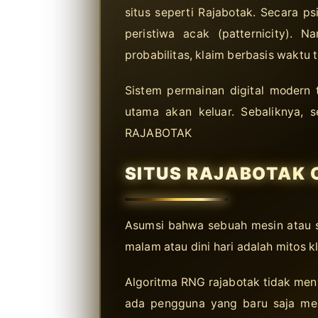
situs seperti Rajabotak. Secara 
peristiwa acak (patternicity). 
probabilitas, klaim berbasis waktu 
Sistem permainan digital modern
utama akan keluar. Sebaliknya, 
RAJABOTAK
SITUS RAJABOTAK 
Asumsi bahwa sebuah mesin atau si
malam atau dini hari adalah mitos 
Algoritma RNG rajabotak tidak men
ada pengguna yang baru saja mem