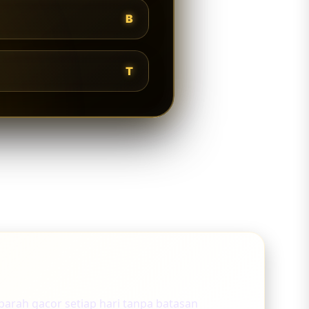
B
T
parah gacor setiap hari tanpa batasan