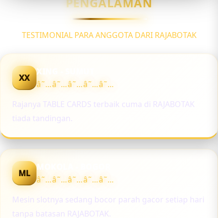
PENGALAMAN
TESTIMONIAL PARA ANGGOTA DARI RAJABOTAK
XING - SUMUT
XX
â˜…â˜…â˜…â˜…â˜…
Rajanya TABLE CARDS terbaik cuma di RAJABOTAK
tiada tandingan.
MOKOLA - BOGOR
ML
â˜…â˜…â˜…â˜…â˜…
Mesin slotnya sedang bocor parah gacor setiap hari
tanpa batasan RAJABOTAK.