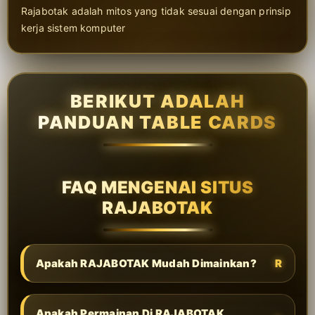
Rajabotak adalah mitos yang tidak sesuai dengan prinsip
kerja sistem komputer
BERIKUT ADALAH
PANDUAN TABLE CARDS
FAQ MENGENAI SITUS
RAJABOTAK
Apakah RAJABOTAK Mudah Dimainkan?
R
Apakah Permainan Di RAJABOTAK