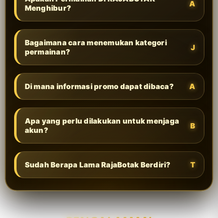
A
Menghibur?
Bagaimana cara menemukan kategori
J
permainan?
Di mana informasi promo dapat dibaca?
A
Apa yang perlu dilakukan untuk menjaga
B
akun?
Sudah Berapa Lama RajaBotak Berdiri?
T