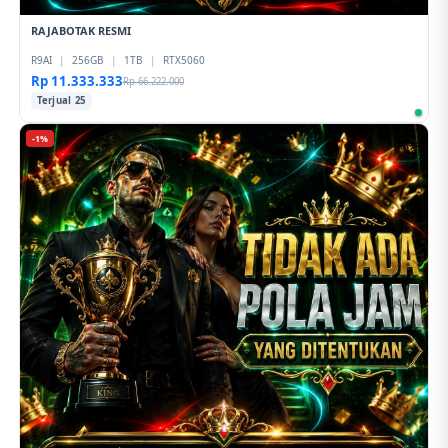
RAJABOTAK RESMI
R9AI
|
256GB
|
1TB
|
RTX5060
Rp 11.333.333
Rp 66.222.000
Terjual 25
-1%