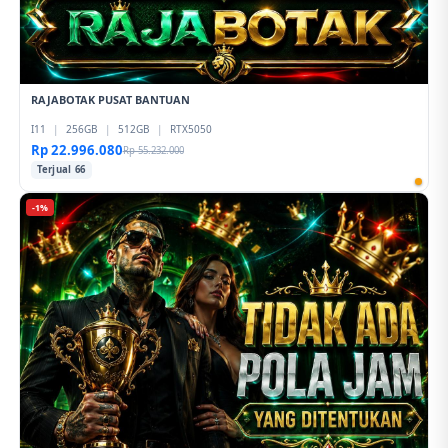
RAJABOTAK PUSAT BANTUAN
I11
|
256GB
|
512GB
|
RTX5050
Rp 22.996.080
Rp 55.232.000
Terjual 66
-1%