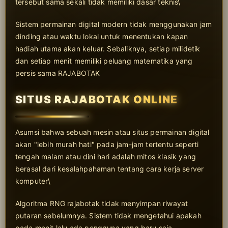
tersebut sama sekali tidak memiliki dasar teknis\
Sistem permainan digital modern tidak menggunakan jam
dinding atau waktu lokal untuk menentukan kapan
hadiah utama akan keluar. Sebaliknya, setiap milidetik
dan setiap menit memiliki peluang matematika yang
persis sama RAJABOTAK
SITUS RAJABOTAK ONLINE
Asumsi bahwa sebuah mesin atau situs permainan digital
akan "lebih murah hati" pada jam-jam tertentu seperti
tengah malam atau dini hari adalah mitos klasik yang
berasal dari kesalahpahaman tentang cara kerja server
komputer\
Algoritma RNG rajabotak tidak menyimpan riwayat
putaran sebelumnya. Sistem tidak mengetahui apakah
pada menit lalu ada pengguna yang baru saja