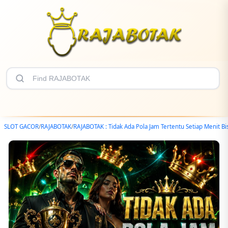
SLOT GACOR
/
RAJABOTAK
/
RAJABOTAK : Tidak Ada Pola Jam Tertentu Setiap Menit B