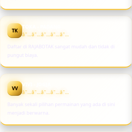
TOKA - PADANG
TK
â˜…â˜…â˜…â˜…â˜…
Daftar di RAJABOTAK sangat mudah dan tidak di
pungut biaya.
VIVI - JOGJA
VV
â˜…â˜…â˜…â˜…â˜…
Banyak sekali pilihan permainan yang ada di sini
menjadi berwarna.