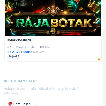
RAJABOTAK RESMI
I12
|
256GB
|
512GB
|
RTX4050
Rp 21.231.000
Rp 22.611.000
Terjual 6
BUTUH BANTUAN?
Hubungi kami melalui Official WhatsApp interaktif
sekarang.
Kirim Pesan