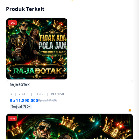
Produk Terkait
-2%
RAJABOTAK
I7
|
256GB
|
512GB
|
RTX3050
Rp 11.890.000
Rp 25.111.000
Terjual 780+
-1%