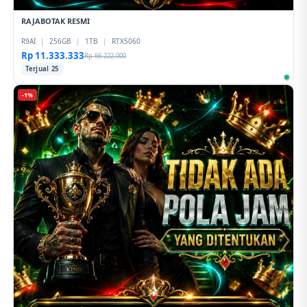
RAJABOTAK RESMI
R9AI
|
256GB
|
1TB
|
RTX5060
Rp 11.333.333
Rp 66.222.000
Terjual 25
-1%